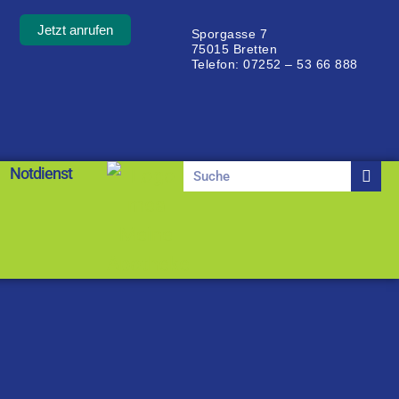
Jetzt anrufen
Sporgasse 7
75015 Bretten
Telefon: 07252 – 53 66 888
Notdienst